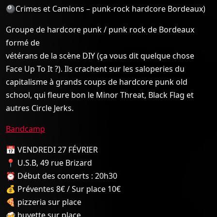
🎱Crimes et Camions – punk-rock hardcore Bordeaux)
Groupe de hardcore punk / punk rock de Bordeaux
formé de
vétérans de la scène DIY (ça vous dit quelque chose
Face Up To It ?). Ils crachent sur les saloperies du
capitalisme à grands coups de hardcore punk old
school, qui fleure bon le Minor Threat, Black Flag et
autres Circle Jerks.
Bandcamp
📅 VENDREDI 27 FÉVRIER
📍 U.S.B, 49 rue Brizard
⏰ Début des concerts : 20h30
💰 Préventes 8€ / Sur place 10€
🍕 pizzeria sur place
🍻 buvette sur place