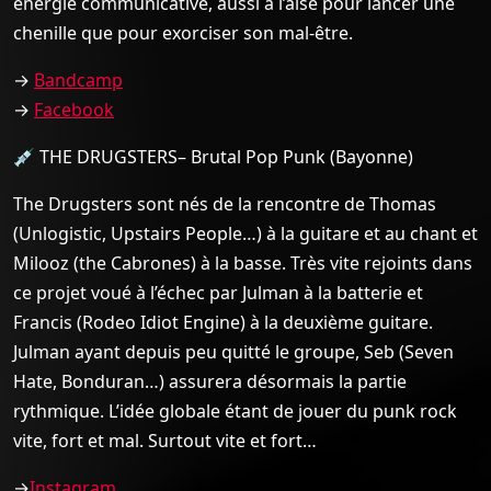
énergie communicative, aussi à l’aise pour lancer une
chenille que pour exorciser son mal-être.
→
Bandcamp
→
Facebook
💉 THE DRUGSTERS– Brutal Pop Punk (Bayonne)
The Drugsters sont nés de la rencontre de Thomas
(Unlogistic, Upstairs People…) à la guitare et au chant et
Milooz (the Cabrones) à la basse. Très vite rejoints dans
ce projet voué à l’échec par Julman à la batterie et
Francis (Rodeo Idiot Engine) à la deuxième guitare.
Julman ayant depuis peu quitté le groupe, Seb (Seven
Hate, Bonduran…) assurera désormais la partie
rythmique. L’idée globale étant de jouer du punk rock
vite, fort et mal. Surtout vite et fort…
→
Instagram