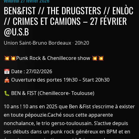
vendredi 27 février 2026
BEN&FIST // THE DRUGSTERS // ENLÒC
// CRIMES ET CAMIONS – 27 FÉVRIER
@U.S.B
Union Saint-Bruno Bordeaux
·
20h20
💥💥Punk Rock & Chenillecore show 💥💥
📅 Date : 27/02/2026
🎪 Ouverture des portes 19h30 – Start 20h30
🐛 BEN & FIST (Chenillecore- Toulouse)
10 ans ! 10 ans en 2025 que Ben &Fist s’escrime à exister
en toute pépouzie.Caché sous cette apparente
nonchalance, le trio gerso-toulousain. S’active depuis
ses débuts dans un punk rock généreux en BPM et en