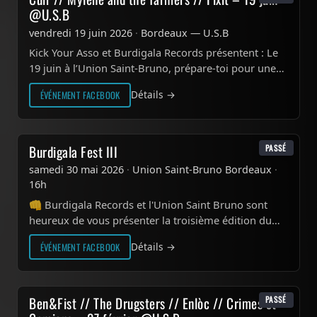
19
@U.S.B
JUIN
2026
vendredi 19 juin 2026
·
Bordeaux — U.S.B
Kick Your Asso et Burdigala Records présentent : Le
19 juin à l’Union Saint-Bruno, prépare-toi pour une
soirée entre punk, synthés nerveux et énergie brute.
Détails →
ÉVÉNEMENT FACEBOOK
Au…
30
Burdigala Fest III
PASSÉ
MAI
samedi 30 mai 2026
·
Union Saint-Bruno Bordeaux
·
2026
16h
👊 Burdigala Records et l'Union Saint Bruno sont
heureux de vous présenter la troisième édition du
BURDIGALA FEST ! ☀️ Concerts live outdoor 🎪
Détails →
ÉVÉNEMENT FACEBOOK
Stands merch…
27
Ben&Fist // The Drugsters // Enlòc // Crimes et
PASSÉ