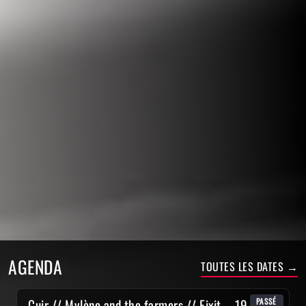
AGENDA
TOUTES LES DATES →
Cuir // Mylène and the farmers // Fixit – 19 juin
PASSÉ