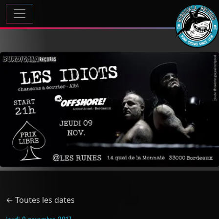
Passer au contenu
Navigation principale
← Toutes les dates