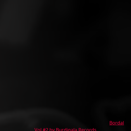
Bordal
Vol #2 by Burdigala Records