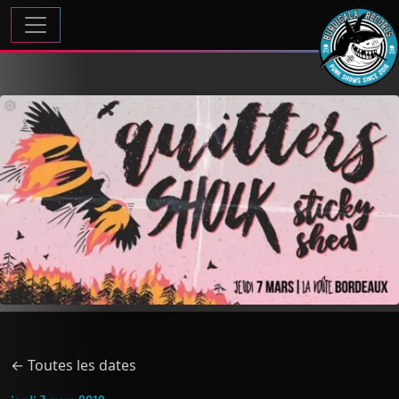
Passer au contenu
Navigation principale
← Toutes les dates