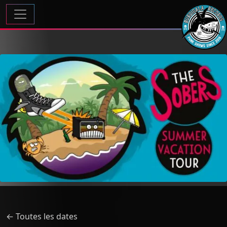
Passer au contenu
Navigation principale
← Toutes les dates