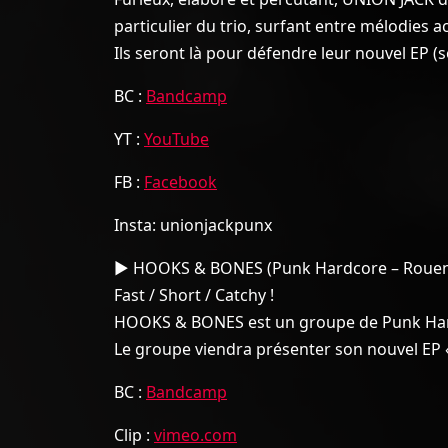
particulier du trio, surfant entre mélodies 
Ils seront là pour défendre leur nouvel EP (
BC :
Bandcamp
YT :
YouTube
FB :
Facebook
Insta: unionjackpunx
▶︎ HOOKS & BONES (Punk Hardcore – Roue
Fast / Short / Catchy !
HOOKS & BONES est un groupe de Punk Hardco
Le groupe viendra présenter son nouvel EP «
BC :
Bandcamp
Clip :
vimeo.com