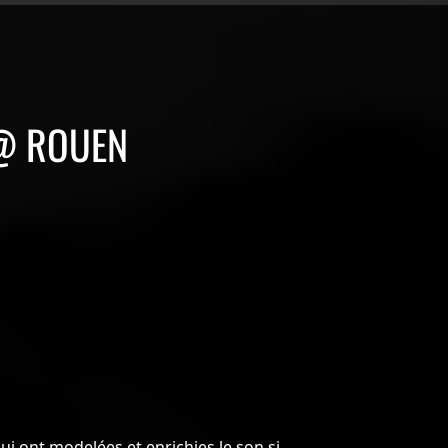
 @ ROUEN
ui ont modelées et enrichies le son si