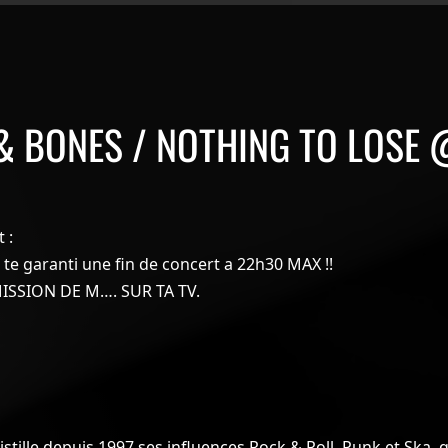
& BONES / NOTHING TO LOSE
 :
 te garanti une fin de concert a 22h30 MAX !!
ISSION DE M…. SUR TA TV.
stille depuis 1997 ses influences Rock & Roll, Punk et Ska, q