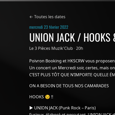
← Toutes les dates
mercredi 23 février 2022
UNION JACK / HOOKS 
Le 3 Pièces Muzik'Club
·
20h
Poivron Booking et HKSCRW vous proposent
Un concert un Mercredi soir, certes, mais on
C’EST PLUS TÔT QUE N’IMPORTE QUELLE ÉM
ON A BESOIN DE TOUS NOS CAMARADES
HOOKS 😉 !!
▶︎ UNION JACK (Punk Rock – Paris)
Furieux, élaboré et percutant, UNION JACK di