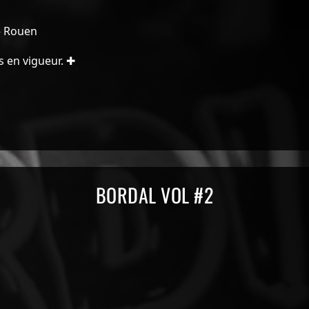
 – Rouen
 en vigueur. ✚
ords
BORDAL VOL #2