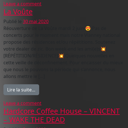
on La Voûte
Leave a comment
La Voûte
Publié le
30 mai 2020
Réouverture de La Voûte mardi 2 juin 😍 Pas de
concerts pour le moment mais notre Vianney national
propose des résidences et/ou répétitions. Soutenez
votre dealer de zic. Bon week-end les ami(e)s💥
[RÉPÉTITION/RÉSIDENCE]💥 Quelques nouvelles en
cette veille de déconfinement. Pour encaisser du mieux
que nous le pouvons la période qui s’annonce, nous
allons mettre le […]
from La Voûte
Lire la suite…
on La Voûte
Leave a comment
Hardcore Coffee House – VINCENT
– WAKE THE DEAD