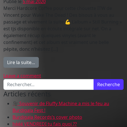
Publié le
5 mai 2020
Merci Hardcore Coffee pour cette chouette ITW de
Vincent pour Wake The Dead ! Des bisous à vous au
passage et vivement la suite 💪 L’album « Still Burning »
est tjs disponible en écoute intégrale sur net. On a
également récup quelques vinyles (avant le
confinement) et cet album est vraiment une belle
pépite, donc n’hésitez […]
from Hardcore Coffee House – VINCENT –
Lire la suite…
on Hardcore Coffee House – VINCENT 
Leave a comment
Recherche pour :
Articles récents
🎥 Souvenir de Fluffy Machine a mis le feu au
Burdigala Fest !
Burdigala Records’s cover photo
hééé VENDREDI tu fais quoi ??