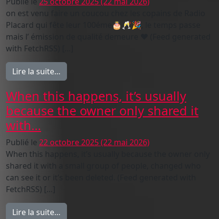
Publié le
25 octobre 2025
(22 mai 2026)
on est venu faire un coucou chez les copains de Radio
Placard qui fête leur 100éme🎂🥂🎉, le temps passe
mais l’ émission de qualité demeure ❤️ (Feed generated
with FetchRSS) […]
from on est venu faire un coucou chez les
Lire la suite…
When this happens, it’s usually
because the owner only shared it
with…
Publié le
22 octobre 2025
(22 mai 2026)
When this happens, it’s usually because the owner only
shared it with a small group of people, changed who
can see it or it’s been deleted. (Feed generated with
FetchRSS) […]
from When this happens, it’s usually becau
Lire la suite…