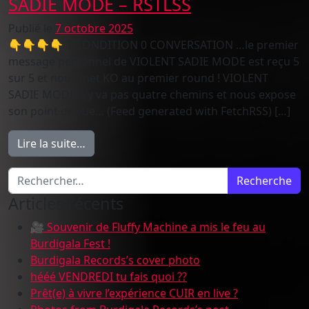
SADIE MODE – RSTLSS
Publié le
7 octobre 2025
👇👇👇👇 1 CONDITION 0 CONVERSATION …le premier
message personnel de VIOLENT SADIE MODE est reçu 5
sur 5 et nous met KO au premier round ! VIOLENT
SADIE MODE n’y va pas quatre chemins et nous expose
son point de vue… (Feed generated with FetchRSS) […]
from EXCLUSIVITE : 1er clip de VIOLENT S
Lire la suite…
Recherche pour :
Articles récents
🎥 Souvenir de Fluffy Machine a mis le feu au
Burdigala Fest !
Burdigala Records’s cover photo
hééé VENDREDI tu fais quoi ??
Prêt(e) à vivre l’expérience CUIR en live ?