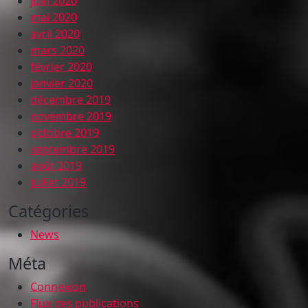
juin 2020
mai 2020
avril 2020
mars 2020
février 2020
janvier 2020
décembre 2019
novembre 2019
octobre 2019
septembre 2019
août 2019
juillet 2019
Catégories
News
Méta
Connexion
Flux des publications