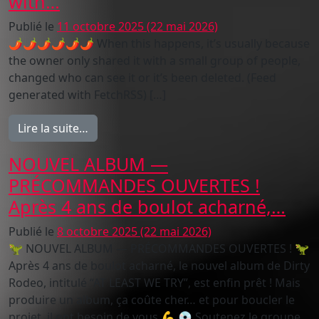
with…
Publié le
11 octobre 2025
(22 mai 2026)
🌶🌶🌶🌶🌶🌶 When this happens, it’s usually because
the owner only shared it with a small group of people,
changed who can see it or it’s been deleted. (Feed
generated with FetchRSS) […]
from When this happens, it’s usually becau
Lire la suite…
NOUVEL ALBUM —
PRÉCOMMANDES OUVERTES !
Après 4 ans de boulot acharné,…
Publié le
8 octobre 2025
(22 mai 2026)
🦖 NOUVEL ALBUM — PRÉCOMMANDES OUVERTES ! 🦖
Après 4 ans de boulot acharné, le nouvel album de Dirty
Rodeo, intitulé “AT LEAST WE TRY”, est enfin prêt ! Mais
produire un album, ça coûte cher… et pour boucler le
projet, il ont besoin de vous 💪 💿 Soutenez le groupe