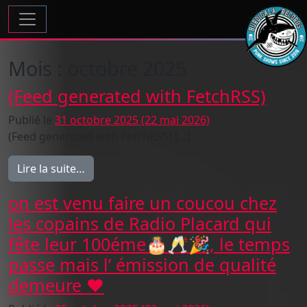
Passer au contenu
Navigation principale
Mois :
octobre 2025
(Feed generated with FetchRSS)
Publié le
31 octobre 2025
(22 mai 2026)
(Feed generated with FetchRSS) […]
from (Feed generated with FetchRSS)
Lire la suite…
on est venu faire un coucou chez
les copains de Radio Placard qui
fête leur 100éme🎂🥂🎉, le temps
passe mais l’ émission de qualité
demeure ❤️