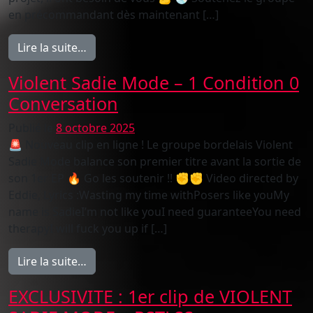
en précommandant dès maintenant […]
from NOUVEL ALBUM — PRÉCOMMANDES OUV
Lire la suite…
Violent Sadie Mode – 1 Condition 0
Conversation
Publié le
8 octobre 2025
🚨 Nouveau clip en ligne ! Le groupe bordelais Violent
Sadie Mode balance son premier titre avant la sortie de
son 1er EP 🔥 Go les soutenir !! ✊✊ Video directed by
Eddie, Lyrics :Wasting my time withPosers like youMy
name is SadieI’m not like youI need guaranteeYou need
therapyI will fuck you up if […]
from Violent Sadie Mode – 1 Condition 0 C
Lire la suite…
EXCLUSIVITE : 1er clip de VIOLENT