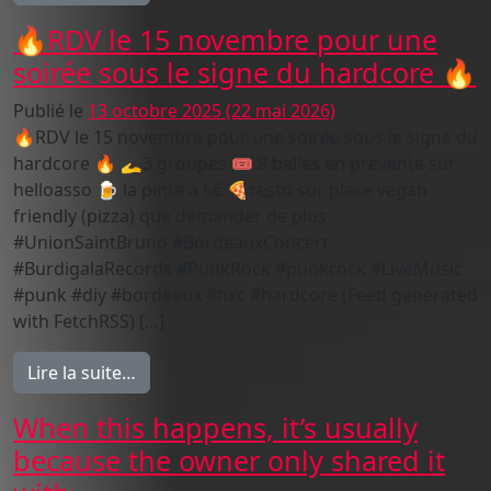
🔥RDV le 15 novembre pour une
soirée sous le signe du hardcore 🔥
Publié le
13 octobre 2025
(22 mai 2026)
🔥RDV le 15 novembre pour une soirée sous le signe du
hardcore 🔥 🫴3 groupes 🎟️ 8 balles en prévente sur
helloasso 🍺 la pinte à 5€ 🍕resto sur place vegan
friendly (pizza) que demander de plus
#UnionSaintBruno #BordeauxConcert
#BurdigalaRecords #PunkRock #punkrock #LiveMusic
#punk #diy #bordeaux #hxc #hardcore (Feed generated
with FetchRSS) […]
from 🔥RDV le 15 novembre pour une soiré
Lire la suite…
When this happens, it’s usually
because the owner only shared it