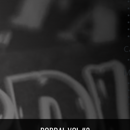
C
M
ords