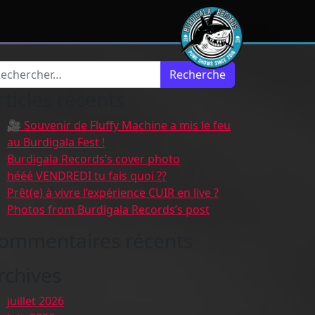
cherche pour :
rticles récents
🎥 Souvenir de Fluffy Machine a mis le feu
au Burdigala Fest !
Burdigala Records’s cover photo
hééé VENDREDI tu fais quoi ??
Prêt(e) à vivre l’expérience CUIR en live ?
Photos from Burdigala Records’s post
ommentaires récents
rchives
juillet 2026