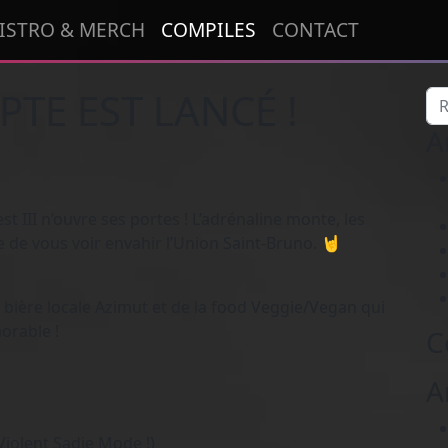
ISTRO & MERCH
COMPILES
CONTACT
PTE EST LANCÉ !
Re
A
t III n’ouvre ses portes ! L’adrénaline monte, les
 de vous voir envahir l’Union Saint-Bruno. 🤘
 bière locale Azimut et de la food Veggie/Vegan qui
orable !
C
A
Violent Sadie Mode !)