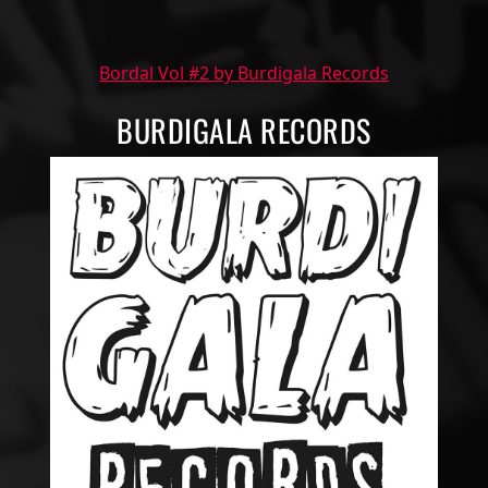
Bordal Vol #2 by Burdigala Records
BURDIGALA RECORDS