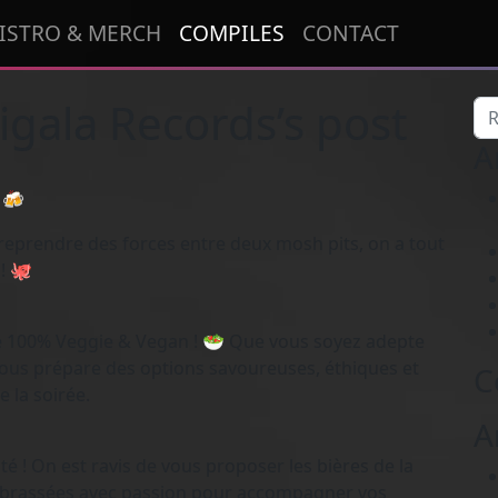
ISTRO & MERCH
COMPILES
CONTACT
gala Records’s post
Re
A
 🍻
i reprendre des forces entre deux mosh pits, on a tout
! 🐙
fre 100% Veggie & Vegan ! 🥗 Que vous soyez adepte
ous prépare des options savoureuses, éthiques et
C
 la soirée.
A
ité ! On est ravis de vous proposer les bières de la
s brassées avec passion pour accompagner vos