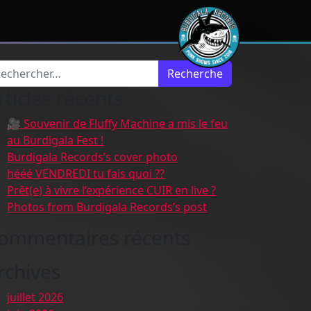
cherche pour :
rticles récents
🎥 Souvenir de Fluffy Machine a mis le feu
au Burdigala Fest !
Burdigala Records’s cover photo
hééé VENDREDI tu fais quoi ??
Prêt(e) à vivre l’expérience CUIR en live ?
Photos from Burdigala Records’s post
ommentaires récents
rchives
juillet 2026