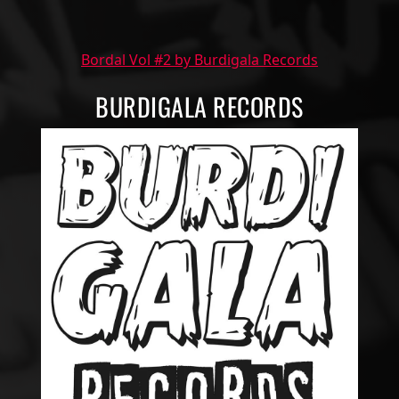
Bordal Vol #2 by Burdigala Records
BURDIGALA RECORDS