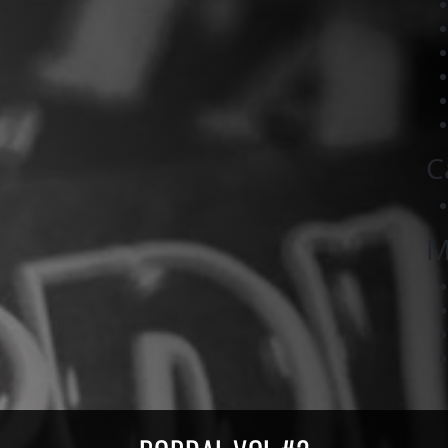
C
M
ords