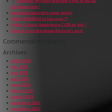
🎥 Souvenir de Fluffy Machine a mis le feu au
Burdigala Fest !
Burdigala Records’s cover photo
hééé VENDREDI tu fais quoi ??
Prêt(e) à vivre l’expérience CUIR en live ?
Photos from Burdigala Records’s post
Commentaires récents
Archives
juillet 2026
juin 2026
mai 2026
avril 2026
mars 2026
février 2026
janvier 2026
décembre 2025
novembre 2025