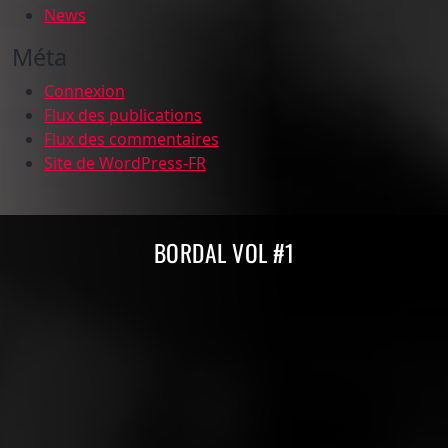
News
Méta
Connexion
Flux des publications
Flux des commentaires
Site de WordPress-FR
Compilations Burdigala Records
BORDAL VOL #1