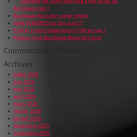
🎥 Souvenir de Fluffy Machine a mis le feu au
Burdigala Fest !
Burdigala Records’s cover photo
hééé VENDREDI tu fais quoi ??
Prêt(e) à vivre l’expérience CUIR en live ?
Photos from Burdigala Records’s post
Commentaires récents
Archives
juillet 2026
juin 2026
mai 2026
avril 2026
mars 2026
février 2026
janvier 2026
décembre 2025
novembre 2025