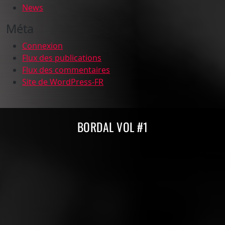
News
Méta
Connexion
Flux des publications
Flux des commentaires
Site de WordPress-FR
Compilations Burdigala Records
BORDAL VOL #1