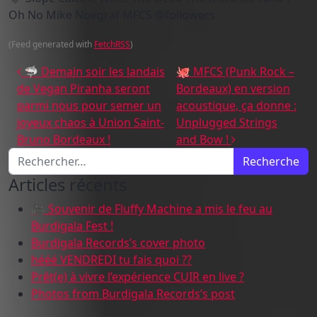
Oh No Mike Noegraf MFCS @followers
(Feed generated with
FetchRSS
)
Navigation des articles
🦈 Demain soir les landais
🐙 MFCS (Punk Rock –
de Vegan Piranha seront
Bordeaux) en version
parmi nous pour semer un
acoustique, ça donne :
joyeux chaos à Union Saint-
Unplugged Strings
Bruno Bordeaux !
and Bow !
Recherche pour :
Articles récents
🎥 Souvenir de Fluffy Machine a mis le feu au
Burdigala Fest !
Burdigala Records’s cover photo
hééé VENDREDI tu fais quoi ??
Prêt(e) à vivre l’expérience CUIR en live ?
Photos from Burdigala Records’s post