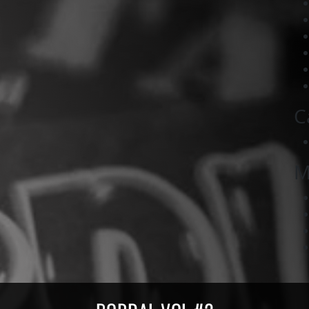
C
M
ords