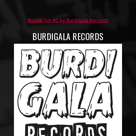
Bordal Vol #2 by Burdigala Records
BURDIGALA RECORDS