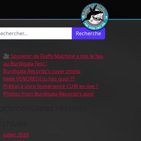
cherche pour :
rticles récents
🎥 Souvenir de Fluffy Machine a mis le feu
au Burdigala Fest !
Burdigala Records’s cover photo
hééé VENDREDI tu fais quoi ??
Prêt(e) à vivre l’expérience CUIR en live ?
Photos from Burdigala Records’s post
ommentaires récents
rchives
juillet 2026