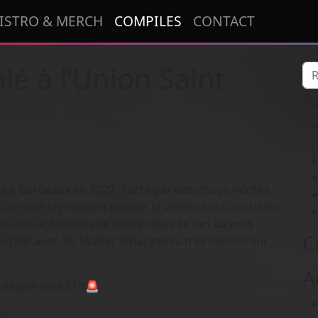
ISTRO & MERCH
COMPILES
CONTACT
lé à l’Union Saint
Re
A
é à Bordeaux en 2022. Porté par des chugs hérités
comme la pression sociale, la violence du quotidien,
en utilisant l’imagerie moite inspirée des bayous
C
n split avec No Matter What prévu très bientôt sur
A
l décalé vers 21h🚨
k/