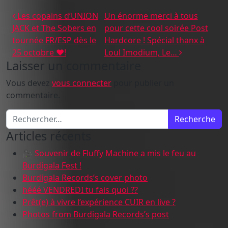
Navigation des articles
Les copains d’UNION
Un énorme merci à tous
JACK et The Sobers en
pour cette cool soirée Post
tournée FR/ESP dès le
Hardcore ! Spécial thanx à
25 octobre ❤️!
Loul Imodium, Le…
Laisser un commentaire
Vous devez
vous connecter
pour publier un
commentaire.
Recherche pour :
Articles récents
🎥 Souvenir de Fluffy Machine a mis le feu au
Burdigala Fest !
Burdigala Records’s cover photo
hééé VENDREDI tu fais quoi ??
Prêt(e) à vivre l’expérience CUIR en live ?
Photos from Burdigala Records’s post