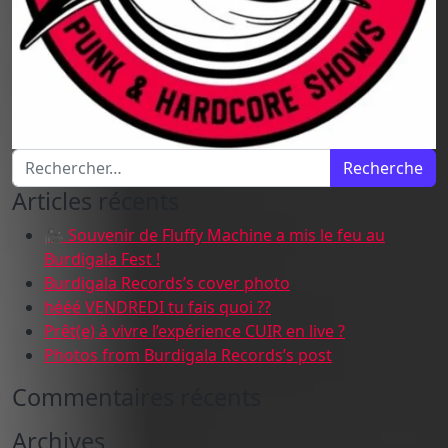
Recherche pour :
Articles récents
🎥 Souvenir de Fluffy Machine a mis le feu au
Burdigala Fest !
Burdigala Records’s cover photo
hééé VENDREDI tu fais quoi ??
Prêt(e) à vivre l’expérience CUIR en live ?
Photos from Burdigala Records’s post
Commentaires récents
Archives