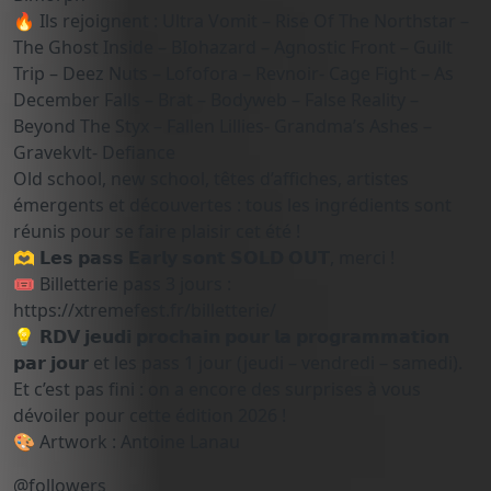
🔥 Ils rejoignent : Ultra Vomit – Rise Of The Northstar –
The Ghost Inside – BIohazard – Agnostic Front – Guilt
Trip – Deez Nuts – Lofofora – Revnoir- Cage Fight – As
December Falls – Brat – Bodyweb – False Reality –
Beyond The Styx – Fallen Lillies- Grandma’s Ashes –
Gravekvlt- Defiance
Old school, new school, têtes d’affiches, artistes
émergents et découvertes : tous les ingrédients sont
réunis pour se faire plaisir cet été !
🫶 𝗟𝗲𝘀 𝗽𝗮𝘀𝘀 𝗘𝗮𝗿𝗹𝘆 𝘀𝗼𝗻𝘁 𝗦𝗢𝗟𝗗 𝗢𝗨𝗧, merci !
🎟️ Billetterie pass 3 jours :
https://xtremefest.fr/billetterie/
💡 𝗥𝗗𝗩 𝗷𝗲𝘂𝗱𝗶 𝗽𝗿𝗼𝗰𝗵𝗮𝗶𝗻 𝗽𝗼𝘂𝗿 𝗹𝗮 𝗽𝗿𝗼𝗴𝗿𝗮𝗺𝗺𝗮𝘁𝗶𝗼𝗻
𝗽𝗮𝗿 𝗷𝗼𝘂𝗿 et les pass 1 jour (jeudi – vendredi – samedi).
Et c’est pas fini : on a encore des surprises à vous
dévoiler pour cette édition 2026 !
🎨 Artwork : Antoine Lanau
@followers