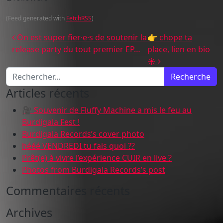
(Feed generated with
FetchRSS
)
Navigation des articles
On est super fier·e·s de soutenir la
👉 chope ta
release party du tout premier EP…
place, lien en bio
☀️
Recherche pour :
Articles récents
🎥 Souvenir de Fluffy Machine a mis le feu au
Burdigala Fest !
Burdigala Records’s cover photo
hééé VENDREDI tu fais quoi ??
Prêt(e) à vivre l’expérience CUIR en live ?
Photos from Burdigala Records’s post
Commentaires récents
Archives