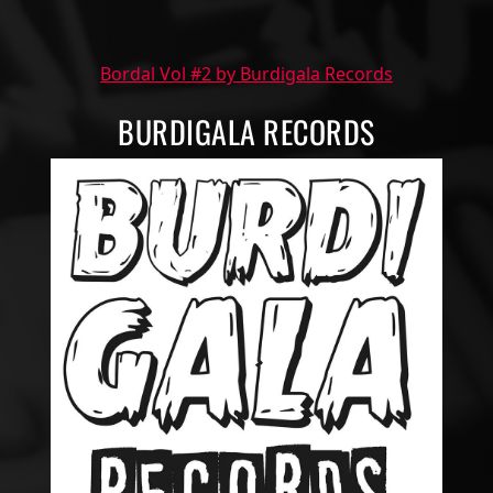
Bordal Vol #2 by Burdigala Records
BURDIGALA RECORDS