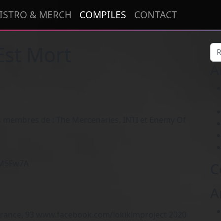
ISTRO & MERCH
COMPILES
CONTACT
Est Mort
Re
A
s membres de : The Mercenaries, INTI et Enemy Of
MM5Fw7A
C
A
France, 93 www.facebook.com/lokiklmproject 2020