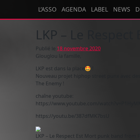
Passer au contenu
L’ASSO
AGENDA
LABEL
NEWS
D
Navigation principale
LKP – Le Respect 
Publié le
18 novembre 2020
Glouglou la famille,
LKP est dans la place🤩 !
Nouveau projet hiphop street punx avec de
The Enemy !
chaîne youtube:
https://www.youtube.com/watch?v=P1Hy
https://youtu.be/387dfMK7bsU
LKP – Le Respect Est Mort punk band from 