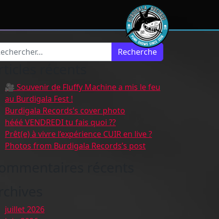
cherche pour :
rticles récents
🎥 Souvenir de Fluffy Machine a mis le feu
au Burdigala Fest !
Burdigala Records’s cover photo
hééé VENDREDI tu fais quoi ??
Prêt(e) à vivre l’expérience CUIR en live ?
Photos from Burdigala Records’s post
ommentaires récents
rchives
juillet 2026