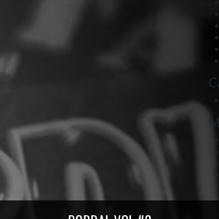
C
M
ords