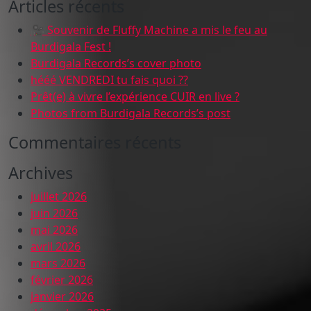
Articles récents
🎥 Souvenir de Fluffy Machine a mis le feu au
Burdigala Fest !
Burdigala Records’s cover photo
hééé VENDREDI tu fais quoi ??
Prêt(e) à vivre l’expérience CUIR en live ?
Photos from Burdigala Records’s post
Commentaires récents
Archives
juillet 2026
juin 2026
mai 2026
avril 2026
mars 2026
février 2026
janvier 2026