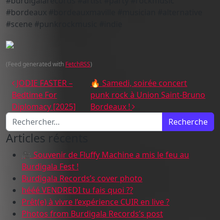
#burdigalarecords #artist #party #rockmusic
#bordeaux #bordeauxmaville #musician #alternative
#scene #punkrockmusic #indie
(Feed generated with
FetchRSS
)
Navigation des articles
JODIE FASTER –
🔥 Samedi, soirée concert
Bedtime For
punk rock à Union Saint-Bruno
Diplomacy [2025]
Bordeaux !
Recherche pour :
Articles récents
🎥 Souvenir de Fluffy Machine a mis le feu au
Burdigala Fest !
Burdigala Records’s cover photo
hééé VENDREDI tu fais quoi ??
Prêt(e) à vivre l’expérience CUIR en live ?
Photos from Burdigala Records’s post