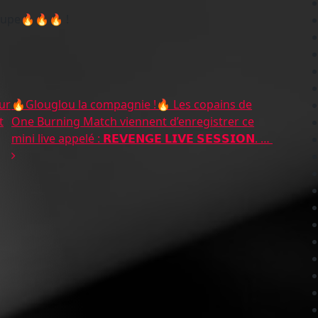
oupe🔥🔥🔥 !
es
ur
🔥Glouglou la compagnie !🔥 Les copains de
t
One Burning Match viennent d’enregistrer ce
mini live appelé : 𝗥𝗘𝗩𝗘𝗡𝗚𝗘 𝗟𝗜𝗩𝗘 𝗦𝗘𝗦𝗦𝗜𝗢𝗡. …