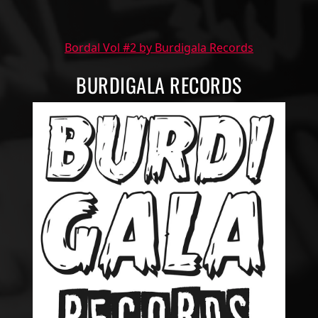
Bordal Vol #2 by Burdigala Records
BURDIGALA RECORDS