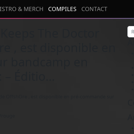
ISTRO & MERCH
COMPILES
CONTACT
 Keeps The Doctor
Re
A
e , est disponible en
ur bandcamp en
 – Éditio…
de OffshOre , est disponible en pré-commande sur
C
A
s/rouge