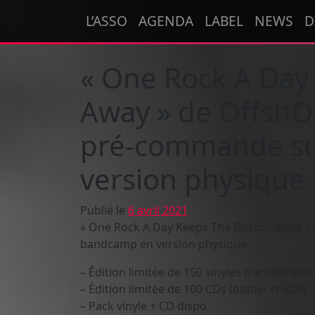
Passer au contenu
L’ASSO
AGENDA
LABEL
NEWS
D
Navigation principale
« One Rock A Day
Away » de OffshOr
pré-commande s
version physique :
Publié le
6 avril 2021
« One Rock A Day Keeps The Doctor Away » 
bandcamp en version physique :
– Édition limitée de 150 vinyles transparent
– Édition limitée de 100 CDs (boitier cristal)
– Pack vinyle + CD dispo.