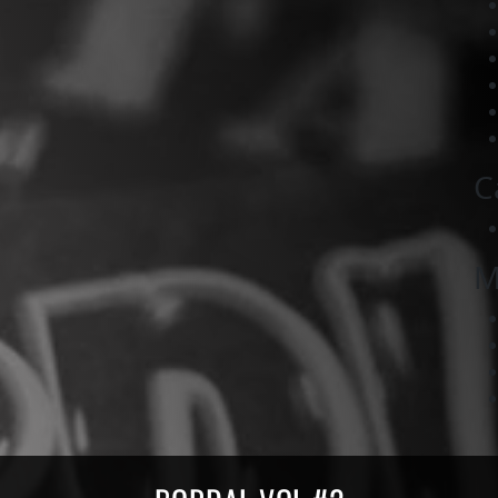
C
M
ords