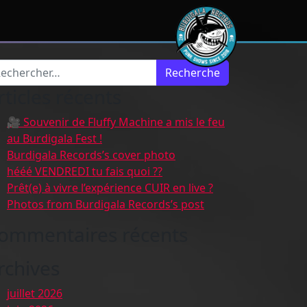
cherche pour :
rticles récents
🎥 Souvenir de Fluffy Machine a mis le feu
au Burdigala Fest !
Burdigala Records’s cover photo
hééé VENDREDI tu fais quoi ??
Prêt(e) à vivre l’expérience CUIR en live ?
Photos from Burdigala Records’s post
ommentaires récents
rchives
juillet 2026