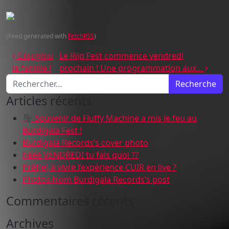
(Feed generated with
FetchRSS
)
Navigation des articles
Glouglou
Le Rïïp Fest commence vendredi
la famille !
prochain ! Une programmation aux…
Recherche pour :
Articles récents
🎥 Souvenir de Fluffy Machine a mis le feu au
Burdigala Fest !
Burdigala Records’s cover photo
hééé VENDREDI tu fais quoi ??
Prêt(e) à vivre l’expérience CUIR en live ?
Photos from Burdigala Records’s post
Commentaires récents
Archives