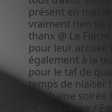
présent en masse, 
vraiment rien de 
thanx @ Le Fiacre,
pour leur accueil 
également à la te
pour le taf de qua
temps de niaiser !
prochaine soirée 
: Cobra Jaune / Fa