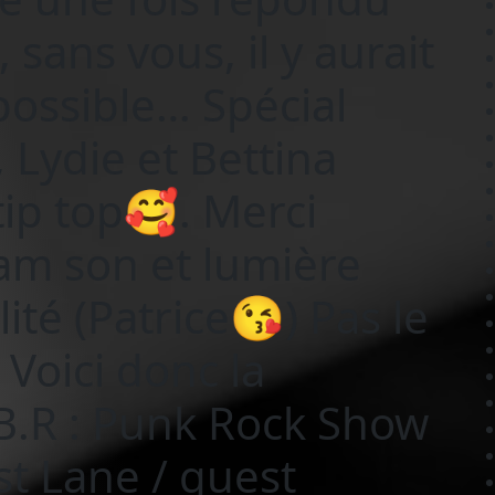
sans vous, il y aurait
possible… Spécial
 Lydie et Bettina
tip top🥰. Merci
am son et lumière
lité (Patrice😘) Pas le
 Voici donc la
B.R : Punk Rock Show
st Lane / guest