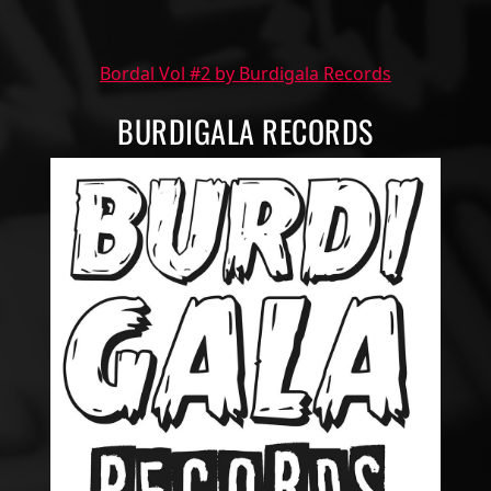
Bordal Vol #2 by Burdigala Records
BURDIGALA RECORDS