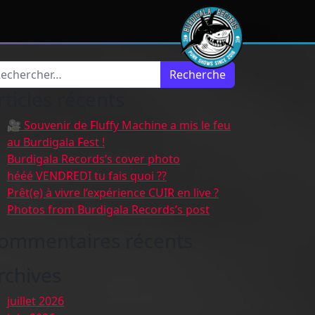
cherche pour :
rticles récents
🎥 Souvenir de Fluffy Machine a mis le feu
au Burdigala Fest !
Burdigala Records’s cover photo
hééé VENDREDI tu fais quoi ??
Prêt(e) à vivre l’expérience CUIR en live ?
Photos from Burdigala Records’s post
ommentaires récents
rchives
juillet 2026