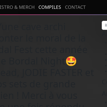
ISTRO & MERCH
COMPILES
CONTACT
une cave archi
Re
A
nter le moral de la
dal Fest cette année
de Bordal Night🤩
ead, JODIE FASTER et
vos sets de grande
C
ien ! Merci à vous
A
re une fois répondu