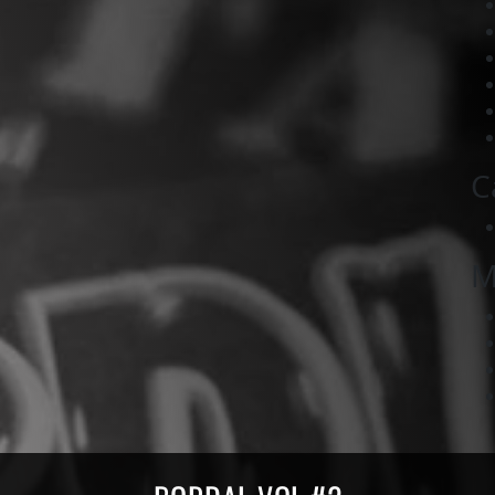
C
M
ords