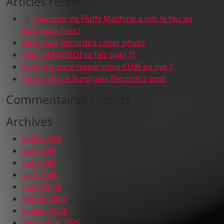
Articles récents
🎥 Souvenir de Fluffy Machine a mis le feu au
Burdigala Fest !
Burdigala Records’s cover photo
hééé VENDREDI tu fais quoi ??
Prêt(e) à vivre l’expérience CUIR en live ?
Photos from Burdigala Records’s post
Commentaires récents
Archives
juillet 2026
juin 2026
mai 2026
avril 2026
mars 2026
février 2026
janvier 2026
décembre 2025