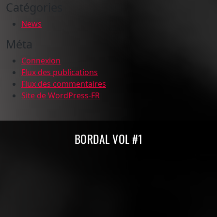
Catégories
News
Méta
Connexion
Flux des publications
Flux des commentaires
Site de WordPress-FR
Compilations Burdigala Records
BORDAL VOL #1