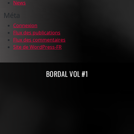
News
Méta
Connexion
Flux des publications
Flux des commentaires
Site de WordPress-FR
Compilations Burdigala Records
BORDAL VOL #1