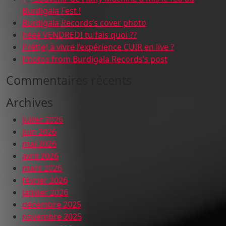
Burdigala Fest !
Burdigala Records’s cover photo
hééé VENDREDI tu fais quoi ??
Prêt(e) à vivre l’expérience CUIR en live ?
Photos from Burdigala Records’s post
Commentaires récents
Archives
juillet 2026
juin 2026
mai 2026
avril 2026
mars 2026
février 2026
janvier 2026
décembre 2025
novembre 2025