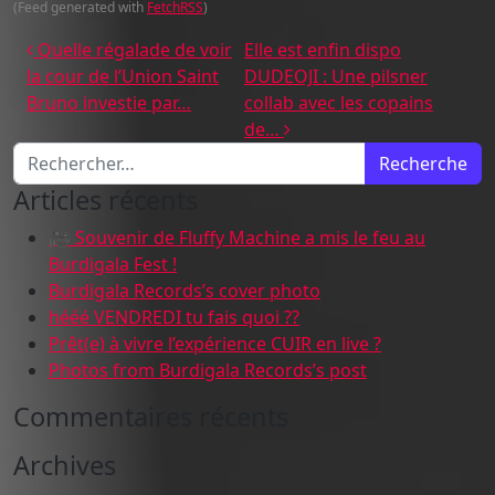
(Feed generated with
FetchRSS
)
Navigation des articles
Quelle régalade de voir
Elle est enfin dispo
la cour de l’Union Saint
DUDEOJI : Une pilsner
Bruno investie par…
collab avec les copains
de…
Recherche pour :
Articles récents
🎥 Souvenir de Fluffy Machine a mis le feu au
Burdigala Fest !
Burdigala Records’s cover photo
hééé VENDREDI tu fais quoi ??
Prêt(e) à vivre l’expérience CUIR en live ?
Photos from Burdigala Records’s post
Commentaires récents
Archives