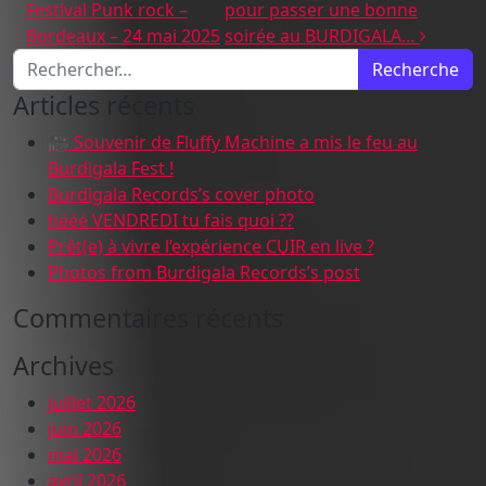
Festival Punk rock –
pour passer une bonne
Bordeaux – 24 mai 2025
soirée au BURDIGALA…
Recherche pour :
Articles récents
🎥 Souvenir de Fluffy Machine a mis le feu au
Burdigala Fest !
Burdigala Records’s cover photo
hééé VENDREDI tu fais quoi ??
Prêt(e) à vivre l’expérience CUIR en live ?
Photos from Burdigala Records’s post
Commentaires récents
Archives
juillet 2026
juin 2026
mai 2026
avril 2026