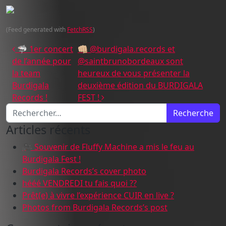
(Feed generated with
FetchRSS
)
Navigation des articles
🦈 1er concert
👊🏼 @burdigala.records et
de l’année pour
@saintbrunobordeaux sont
la team
heureux de vous présenter la
Burdigala
deuxième édition du BURDIGALA
Records !
FEST !
Recherche pour :
Articles récents
🎥 Souvenir de Fluffy Machine a mis le feu au
Burdigala Fest !
Burdigala Records’s cover photo
hééé VENDREDI tu fais quoi ??
Prêt(e) à vivre l’expérience CUIR en live ?
Photos from Burdigala Records’s post