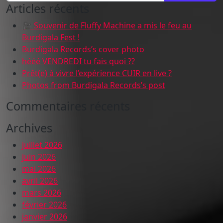
Articles récents
🎥 Souvenir de Fluffy Machine a mis le feu au
Burdigala Fest !
Burdigala Records’s cover photo
hééé VENDREDI tu fais quoi ??
Prêt(e) à vivre l’expérience CUIR en live ?
Photos from Burdigala Records’s post
Commentaires récents
Archives
juillet 2026
juin 2026
mai 2026
avril 2026
mars 2026
février 2026
janvier 2026