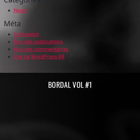
News
Méta
Connexion
Flux des publications
Flux des commentaires
Site de WordPress-FR
Compilations Burdigala Records
BORDAL VOL #1