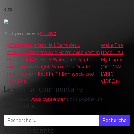
kiss
(Feed generated with
FetchRSS
)
Navigation des articles
Glouglou la famille ! Dans deux
Wake The
semaines on sera a Le Fiacre avec Rest In
Dead – All
Pit, JODIE FASTER et Wake The Dead pour
My Flames
notre Bordal Night: Wake The Dead /
(OFFICIAL
Jodie Faster / Rest In Pit Bon week-end
LYRIC
les Punx !
VIDEO)
Laisser un commentaire
Vous devez
vous connecter
pour publier un
commentaire.
Recherche pour :
Articles récents