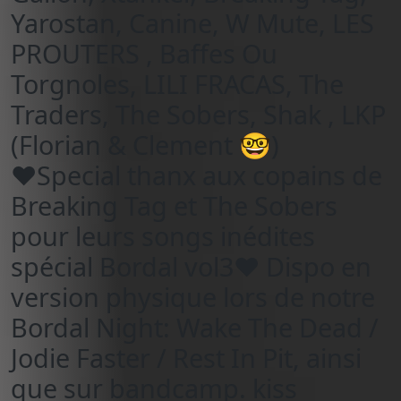
Yarostan, Canine, W Mute, LES
PROUTERS , Baffes Ou
Torgnoles, LILI FRACAS, The
Traders, The Sobers, Shak , LKP
(Florian & Clement 🤓)
♥️Special thanx aux copains de
Breaking Tag et The Sobers
pour leurs songs inédites
spécial Bordal vol3♥️ Dispo en
version physique lors de notre
Bordal Night: Wake The Dead /
Jodie Faster / Rest In Pit, ainsi
que sur bandcamp. kiss