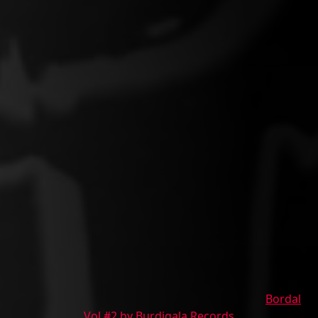
Bordal
Vol #2 by Burdigala Records