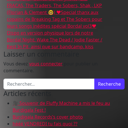
FRACAS, The Traders, The Sobers, Shak , LKP
(Florian & Clement 🤓) ♥️Special thanx aux
copains de Breaking Tag et The Sobers pour
leurs songs inédites spécial Bordal vol3♥️
Dispo en version physique lors de notre
Bordal Night: Wake The Dead / Jodie Faster /
Rest In Pit, ainsi que sur bandcamp. kiss
Laisser un commentaire
Vous devez
vous connecter
pour publier un
commentaire.
Recherche pour :
Articles récents
🎥 Souvenir de Fluffy Machine a mis le feu au
Burdigala Fest !
Burdigala Records’s cover photo
hééé VENDREDI tu fais quoi ??