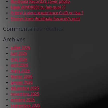
Burdigala Records’s cover photo
hééé VENDREDI tu fais quoi ??
Prêt(e) à vivre l’expérience CUIR en live ?
Photos from Burdigala Records’s post
Commentaires récents
Archives
juillet 2026
juin 2026
mai 2026
avril 2026
mars 2026
février 2026
janvier 2026
décembre 2025
novembre 2025
octobre 2025
septembre 2025